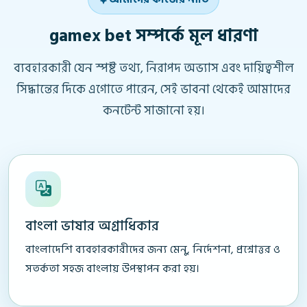
gamex bet সম্পর্কে মূল ধারণা
ব্যবহারকারী যেন স্পষ্ট তথ্য, নিরাপদ অভ্যাস এবং দায়িত্বশীল
সিদ্ধান্তের দিকে এগোতে পারেন, সেই ভাবনা থেকেই আমাদের
কনটেন্ট সাজানো হয়।
বাংলা ভাষার অগ্রাধিকার
বাংলাদেশি ব্যবহারকারীদের জন্য মেনু, নির্দেশনা, প্রশ্নোত্তর ও
সতর্কতা সহজ বাংলায় উপস্থাপন করা হয়।