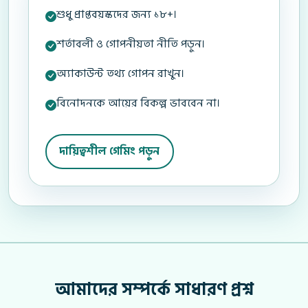
শুধু প্রাপ্তবয়স্কদের জন্য ১৮+।
শর্তাবলী ও গোপনীয়তা নীতি পড়ুন।
অ্যাকাউন্ট তথ্য গোপন রাখুন।
বিনোদনকে আয়ের বিকল্প ভাববেন না।
দায়িত্বশীল গেমিং পড়ুন
আমাদের সম্পর্কে সাধারণ প্রশ্ন