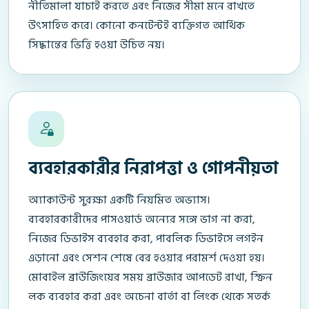
নীতিমালা যাচাই করতে এবং নিজের সীমা মনে রাখতে
উৎসাহিত করে। কোনো কনটেন্টই ব্যক্তিগত আর্থিক
সিদ্ধান্তের ভিত্তি হওয়া উচিত নয়।
ব্যবহারকারীর নিরাপত্তা ও গোপনীয়তা
অ্যাকাউন্ট সুরক্ষা একটি নিয়মিত অভ্যাস।
ব্যবহারকারীদের পাসওয়ার্ড অন্যের সঙ্গে ভাগ না করা,
নিজের ডিভাইস ব্যবহার করা, পাবলিক ডিভাইসে লগইন
এড়ানো এবং সেশন শেষে বের হওয়ার পরামর্শ দেওয়া হয়।
মোবাইল ব্রাউজিংয়ের সময় ব্রাউজার আপডেট রাখা, স্ক্রিন
লক ব্যবহার করা এবং অচেনা বার্তা বা লিংক থেকে সতর্ক