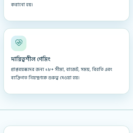
করানো হয়।
দায়িত্বশীল গেমিং
প্রাপ্তবয়স্কদের জন্য ১৮+ সীমা, বাজেট, সময়, বিরতি এবং
ব্যক্তিগত নিয়ন্ত্রণকে গুরুত্ব দেওয়া হয়।