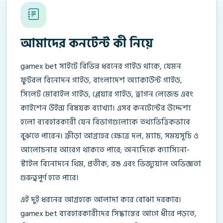
আমাদের কনটেন্ট কী নিয়ে
gamex bet সাইটে বিভিন্ন ধরনের গাইড থাকে, যেমন
ফুটবল বিনোদন গাইড, বাংলাদেশ অ্যাকাউন্ট গাইড,
সিলেট মোবাইল গাইড, প্লেয়ার গাইড, ড্রাগন লেজেন্ড এবং
কাইশেন উইন্স বিষয়ক ব্যাখ্যা। এসব কনটেন্টের উদ্দেশ্য
হলো ব্যবহারকারী যেন বিভাগগুলোকে তথ্যভিত্তিকভাবে
বুঝতে পারেন। ক্রীড়া আগ্রহের ক্ষেত্রে দল, ম্যাচ, সময়সূচি ও
আলোচনার আবেগ থাকতে পারে; অন্যদিকে ক্যাসিনো-
স্টাইল বিনোদনে থিম, প্রতীক, রঙ এবং ভিজ্যুয়াল অভিজ্ঞতা
গুরুত্বপূর্ণ হতে পারে।
এই দুই ধরনের আগ্রহকে আলাদা করে বোঝা দরকার।
gamex bet ব্যবহারকারীদের সিদ্ধান্তের আগে ধীরে পড়তে,