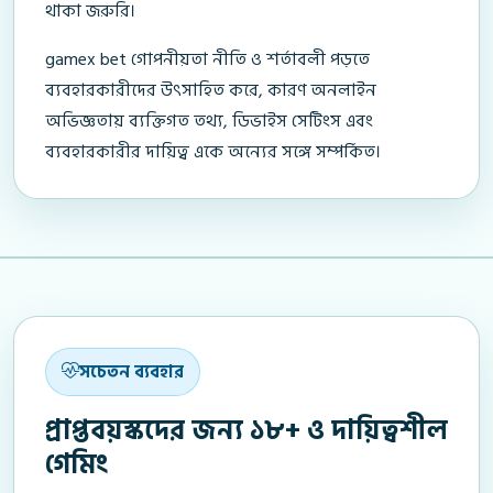
থাকা জরুরি।
gamex bet গোপনীয়তা নীতি ও শর্তাবলী পড়তে
ব্যবহারকারীদের উৎসাহিত করে, কারণ অনলাইন
অভিজ্ঞতায় ব্যক্তিগত তথ্য, ডিভাইস সেটিংস এবং
ব্যবহারকারীর দায়িত্ব একে অন্যের সঙ্গে সম্পর্কিত।
সচেতন ব্যবহার
প্রাপ্তবয়স্কদের জন্য ১৮+ ও দায়িত্বশীল
গেমিং