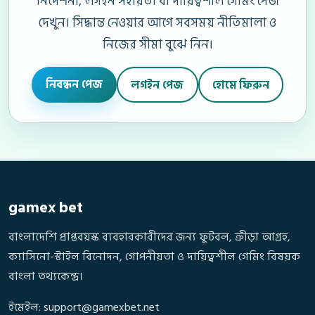
নির্দেশনা, লগইন সহায়তা বা দায়িত্বশীল গেমিং পেজ
দেখুন। সিদ্ধান্ত নেওয়ার আগে সবসময় নীতিমালা ও
নিজের সীমা বুঝে নিন।
নিবন্ধন পেজ
লগইন পেজ
হোমে ফিরুন
gamex bet
বাংলাদেশি প্রাপ্তবয়স্ক ব্যবহারকারীদের জন্য ফুটবল, ক্রীড়া আগ্রহ,
ক্যাসিনো-স্টাইল বিনোদন, গোপনীয়তা ও দায়িত্বশীল গেমিং বিষয়ক
বাংলা তথ্যকেন্দ্র।
ইমেইল:
support@gamexbet.net