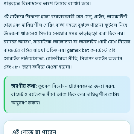
প্রাপ্তবয়স্ক বিনোদনের অংশ হিসেবে ব্যাখ্যা করে।
এই গাইডের উদ্দেশ্য হলো ব্যবহারকারী যেন মেনু, গাইড, অ্যাকাউন্ট
পেজ এবং দায়িত্বশীল গেমিং বার্তা সহজে বুঝতে পারেন। ফুটবল নিয়ে
উত্তেজনা থাকলেও সিদ্ধান্ত নেওয়ার সময় তাড়াহুড়ো করা ঠিক নয়।
ম্যাচের আবেগ, সামাজিক আলোচনা বা অনলাইন পোস্ট দেখে নিজের
বাজেটের বাইরে যাওয়া উচিত নয়। gamex bet কনটেন্টে তাই
মোবাইল পাঠযোগ্যতা, গোপনীয়তা নীতি, নিরাপদ লগইন অভ্যাস
এবং ১৮+ স্মরণ করিয়ে দেওয়া হয়েছে।
স্মরণীয় কথা:
ফুটবল বিনোদন প্রাপ্তবয়স্কদের জন্য। সময়,
বাজেট ও ব্যক্তিগত সীমা আগে ঠিক করে দায়িত্বশীল গেমিং
অনুসরণ করুন।
এই পেজে যা পাবেন