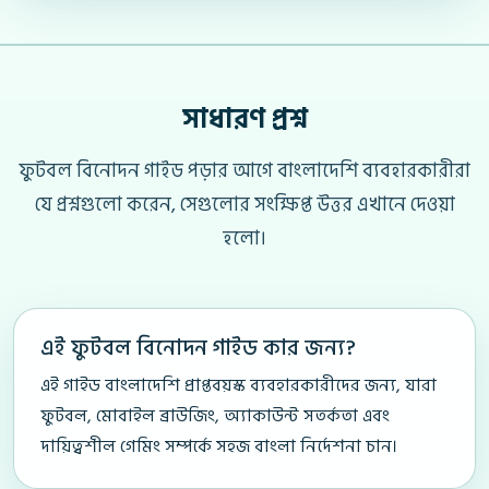
সাধারণ প্রশ্ন
ফুটবল বিনোদন গাইড পড়ার আগে বাংলাদেশি ব্যবহারকারীরা
যে প্রশ্নগুলো করেন, সেগুলোর সংক্ষিপ্ত উত্তর এখানে দেওয়া
হলো।
এই ফুটবল বিনোদন গাইড কার জন্য?
এই গাইড বাংলাদেশি প্রাপ্তবয়স্ক ব্যবহারকারীদের জন্য, যারা
ফুটবল, মোবাইল ব্রাউজিং, অ্যাকাউন্ট সতর্কতা এবং
দায়িত্বশীল গেমিং সম্পর্কে সহজ বাংলা নির্দেশনা চান।