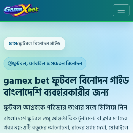
হোম
›
ফুটবল বিনোদন গাইড
ফুটবল, মোবাইল ও সচেতন বিনোদন
gamex bet ফুটবল বিনোদন গাইড
বাংলাদেশি ব্যবহারকারীর জন্য
ফুটবল আগ্রহকে পরিষ্কার তথ্যের সঙ্গে মিলিয়ে নিন
বাংলাদেশে ফুটবল শুধু আন্তর্জাতিক টুর্নামেন্ট বা ক্লাব ম্যাচের
খবর নয়; এটি বন্ধুদের আলোচনা, রাতের ম্যাচ দেখা, মোবাইলে