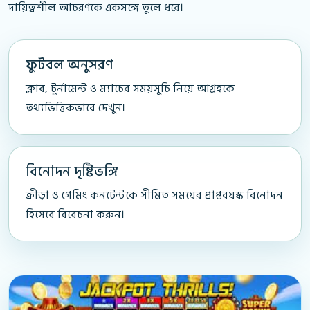
দায়িত্বশীল আচরণকে একসঙ্গে তুলে ধরে।
ফুটবল অনুসরণ
ক্লাব, টুর্নামেন্ট ও ম্যাচের সময়সূচি নিয়ে আগ্রহকে
তথ্যভিত্তিকভাবে দেখুন।
বিনোদন দৃষ্টিভঙ্গি
ক্রীড়া ও গেমিং কনটেন্টকে সীমিত সময়ের প্রাপ্তবয়স্ক বিনোদন
হিসেবে বিবেচনা করুন।