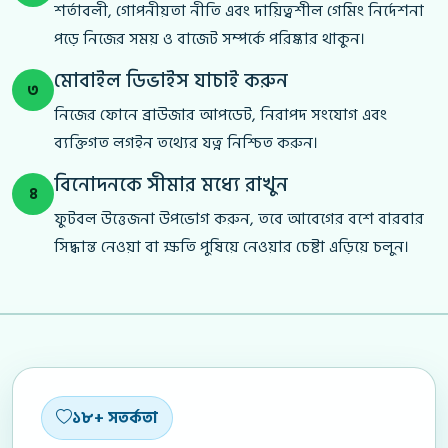
শর্তাবলী, গোপনীয়তা নীতি এবং দায়িত্বশীল গেমিং নির্দেশনা
পড়ে নিজের সময় ও বাজেট সম্পর্কে পরিষ্কার থাকুন।
মোবাইল ডিভাইস যাচাই করুন
৩
নিজের ফোনে ব্রাউজার আপডেট, নিরাপদ সংযোগ এবং
ব্যক্তিগত লগইন তথ্যের যত্ন নিশ্চিত করুন।
বিনোদনকে সীমার মধ্যে রাখুন
৪
ফুটবল উত্তেজনা উপভোগ করুন, তবে আবেগের বশে বারবার
সিদ্ধান্ত নেওয়া বা ক্ষতি পুষিয়ে নেওয়ার চেষ্টা এড়িয়ে চলুন।
১৮+ সতর্কতা