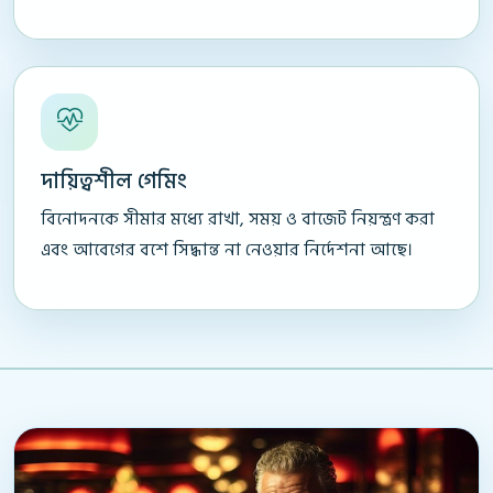
দায়িত্বশীল গেমিং
বিনোদনকে সীমার মধ্যে রাখা, সময় ও বাজেট নিয়ন্ত্রণ করা
এবং আবেগের বশে সিদ্ধান্ত না নেওয়ার নির্দেশনা আছে।